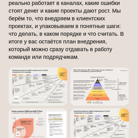
21 мая 2026 — 11:00 мск
Продвижение ИТ‑продуктов на
отраслевых СМИ: как за 3
месяца завалить отдел продаж
заявками через статьи на
TAdviser, Бизнес Секретах, Habr
и CNews
Как создавать экспертные статьи, которые
будут приносить стабильный поток клиентов
следующие 3 года без постоянных вложений
в рекламу.
Смотреть в записи