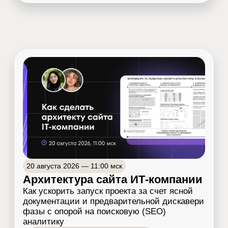
МЕЖДУНАРОДНЫЕ ПРОЕКТЫ
АГРЕГАТОРЫ
ЦИФРОВЫЕ ПЛАТФОРМЫ
B2B SAAS
«Инженер-исследователь и SEO-энтузиаст.
Увлекаюсь стратегиями роста (Growth).
Люблю масштабные проекты в органике»
Задать вопрос эксперту →
Публикации в отраслевых СМИ
о бизнесе от Т‑Банка
Как продвинуть IT-компанию и завалить отдел
продаж лидами
IT/Tech-бизнес в России и мире
Маркетинг IT-компаний: Руководство по
продвижению технологичных B2B-продуктов
Развитие цифровых продуктов
Product-led marketing: стратегия продвижения PLG-
продуктов