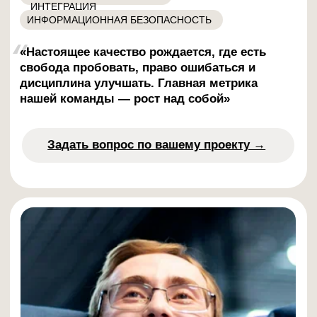
в ИИ-поиске:
ChatGPT, Perplexity,
DeepSeek, Алиса и Google AI
Overview
Лиды в IT/Tech 2026
Перевыполнить план по продажам
продуктовым B2B компаниям
Наши клиенты — продуктовые IT-
компании, которые создают платформы
для автоматизации критически важных
бизнес-процессов: от корпоративного
обучения и кибербезопасности до
управления недвижимостью и бизнес-
моделирования. Они возглавляют свой
сегмент рынка или активно его
трансформируют.
Смотреть 37 кейсов →