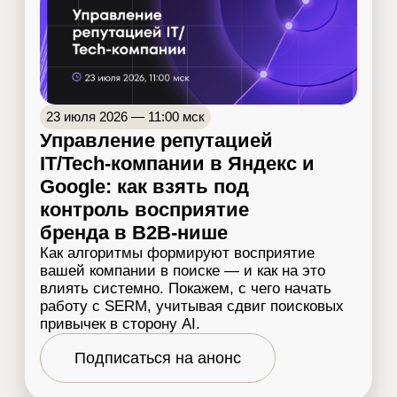
Роман Макаров
Основатель и руководитель направления
органического роста (Organic Growth).
Помогает ИТ-компаниям в разработке и
реализации долгосрочных стратегий
продвижения в технологических нишах.
Специализация:
Маркетинг в ИТ • Стратегии
роста (Growth) • Масштабирование бизнеса
(новые рынки) • x3 квалифицированным лидам
(MQL)
Отраслевая экспертиза: