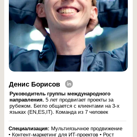
Коллекция записей
прошедших вебинаров:
от стратегии
продвижения до разбора
рычагов роста в онлайн-
каналах
Делимся готовыми технологиями