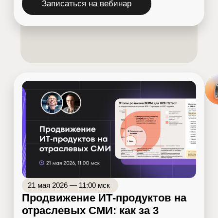
22 октября 2026 — 11:00 мск
24 сентября 2026 — 11:00 мск
Go-to-Market – Как IT/Tech-
Управление репутацией IT
компании вывести продукт на
компании в Яндекс и Goog
зарубежный рынок и создать
взять под контроль восп
поток новых клиентов
бренда в B2B-нише
Покажем, как поднимать с нуля
Как алгоритмы формируют
digital-маркетинг на международном
восприятие вашей компании 
рынке и разберем нюансы
поиске — и как на это влиять
продвижения в зарубежной версии
системно. Покажем, с чего на
Google
работу с SERM, учитывая сд
поисковых привычек в сторону
Подписаться на анонс
Подписаться на анонс