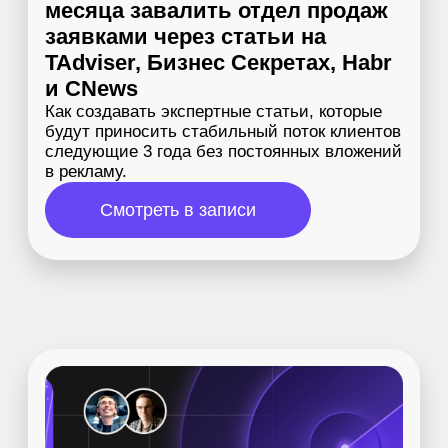
Беспрецедентная
экспертиза в
продвижении SaaS-
платформ, приложений и
продуктов на рынках
России, США, Европы,
Латама и APAC
За ваш проект возьмутся практикующие
специалисты, которые ежедневно
качают мышцу в продвижении продуктов
в IT/Tech-нишах: EdTech, Telecom,
Cybersecurity, цифровые B2B-
платформы, FinTech, LogisticTech, IT-
интеграция и САПР.