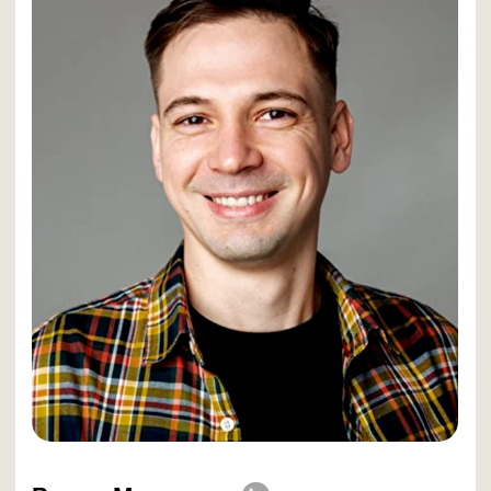
SAAS
КОРПОРАТИВНЫЙ СОФТ (ENTERPRISE SOFTWARE)
ЛОГИСТИКА
МАРКЕТИНГОВЫЕ ТЕХНОЛОГИИ
«Моя цикличность: создавать — измерять —
учиться — улучшать. Использую Кайдзен в
маркетинге технологичных продуктов»
Задать вопрос по вашему проекту →