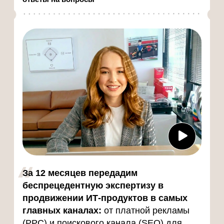
квалифицированных лидов (MQL)
на проектах клиентов. Развивает
стандарты и контроль качества
через систему дашбордов.
Почему такие темы важно
не
пропускать
На каждой встрече разбираем 1
цельный модуль о маркетинговом
канале: когда эффективен,
стратегия, подробная методология,
с инструкциями и чеклистами
Вебинары HighTime — это концентрат практик
из проектов самых разных ИТ-компаний: что
реально работает в каналах, какие ошибки
стоят денег и какие проекты дают рост. Мы
берём то, что внедряем в клиентских
проектах, и упаковываем в понятные шаги:
что делать, в каком порядке и что считать. В
итоге у вас остаётся план внедрения,
который можно сразу отдавать в работу