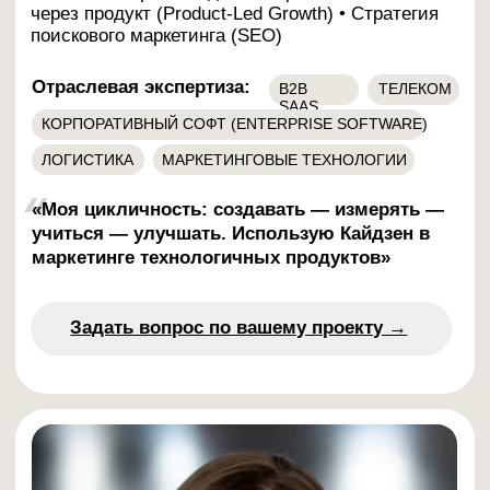
развития ИТ-бизнеса, разбираем
внутренние процессы агентства и рабочие
фреймворки, которые делают результат
для наших клиентов на рынках России,
СНГ, США, Европы и Латинской Америки.
16 апреля 2026 — 11:00 мск
Яндекс.Директ для ИТ-
продуктов: как в 3 раза
увеличить поток целевых
заявок (MQL) в технологически
сложных нишах
Расскажем, какие настройки в Яндекс.Директ
действительно приносят заявки, а какие
сливают бюджет.