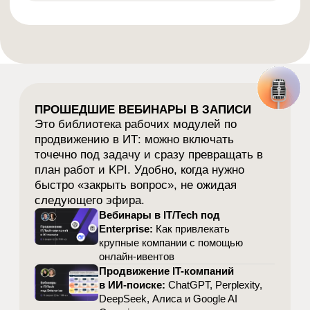
Курс «Директор по
маркетингу (T-shaped
CMO)»: За 9 месяцев
построим систему
привлечения целевых
заявок (SQL) на
технически сложные
продукты
Вас ждет плотная работа и много
практики: глубокое погружение в нишу,
конкурентов, аналитику и каналы,
аудит и систематизация всех
маркетинговых активностей, куча
смелых идей, новых проектов и
вдохновения.