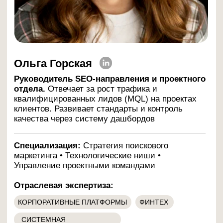
— Основателям и CEO:
Поймете, какие
каналы и проекты дадут прогнозируемый
поток целевых заявок (MQL) в вашей нише
и как оценить окупаемость до запуска.
— Руководителям отделов (CMO, CTO,
CPO):
Получите методологию, чтобы
поставить каналы на рельсы:
приоритизация проектов, метрики,
контроль качества заявок и понятная
отчетность для руководства.
— Маркетологам и канальным
специалистам:
Заберете инструкции,
чек‑листы и шаблоны, чтобы быстрее
запускать гипотезы, улучшать качество
лидов и не изобретать велосипед.
HighTime.agency
Помогаем достигать №1 по всему
семантическому ядру. Среди клиентов:
международные IT/Tech-проекты, B2B
SaaS, продуктовые компании, IT-
интеграторы и Enterprise-платформы
Вебинары в IT/Tech под
Enterprise:
Как привлекать крупные
компании с помощью онлайн-
ивентов
Продвижение IT-компаний