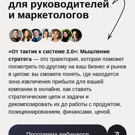
стратега
— это траектория, которая поможет
посмотреть по-другому на ваш бизнес и рынок
в целом: вы сможете понять, где находится
зона извлечения прибыли для вашей
компании в онлайне, как ставить
стратегические цели и задачи и
декомпозировать их до работы с продуктом,
позиционированием, финансами, ценой.
Программа вебинаров
Результат встреч
К концу каждого мероприятия вы унесёте
готовый к внедрению план по продвижению
вашего ИТ-продукта, который обеспечит нужный
поток целевых заявок (MQL).
БЛИЖАЙШАЯ ВСТРЕЧА
Прямой эфир
23 июля 2026 — 11:00 мск