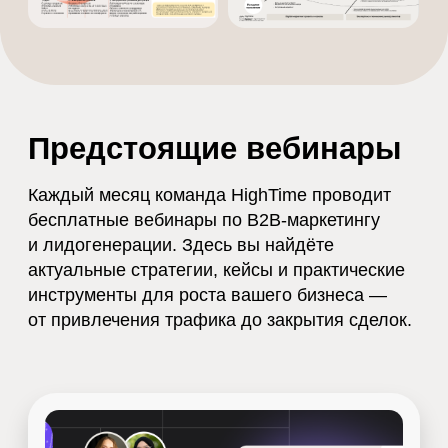
23 июля 2026 — 11:00 мск
Управление репутацией
IT/Tech-компании в Яндекс и
Google: как взять под
контроль восприятие
бренда в B2B-нише
Как алгоритмы формируют восприятие
вашей компании в поиске — и как на это
влиять системно. Покажем, с чего начать
работу с SERM, учитывая сдвиг поисковых
привычек в сторону AI.
Подписаться на анонс