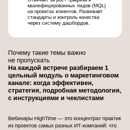
23 июля 2026 — 11:00 мск
PR и известность В2В ИТ-
продукта: как превратить
репутацию в канал целевых
заявок (MQL) для ИТ-
продуктов с длинным циклом
сделки
Разберём, почему точечные публикации и
отзывы не приводят клиентов и с чего
начинать управление репутацией (SERM)
в Яндекс и Google.
Записаться на вебинар