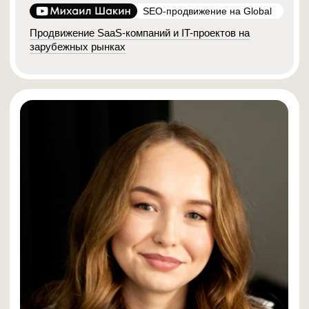
ИТ-КОМАНИИ
ПЛАТФОРМЫ (SAAS)
КОНТЕНТ-МАРКЕТИНГ
СТРАТЕГИЯ
ИИ-ПОИСК
ОТРАСЛЕВЫЕ ИЗДАНИЯ
ВОРОНКА ПРОДАЖ
РАЗВИТИЕ САЙТА
ФОРМАТ ВСТРЕЧ
Каждая встреча — это разбор одной темы
«от и до»: когда канал работает, какие
проекты запускать в первую очередь и какие
метрики считать. В конце — ответы на
вопросы и разбор типовых ошибок.
ВЕБИНАРЫ БУДУТ ПОЛЕЗНЫ: