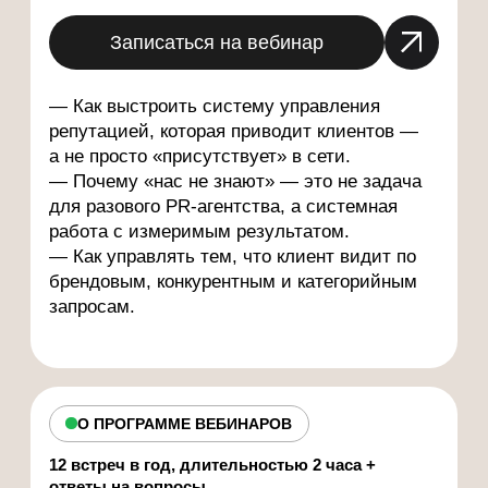
За 12 месяцев передадим
беспрецедентную экспертизу в
продвижении ИТ-продуктов в самых
главных каналах:
от платной рекламы
(PPC) и поискового канала (SEO) для
продвижения сайта и блога до
публикаций в отраслевых СМИ, ИТ-
каталогах и лидерских позиций в ИИ-
ответах (GEO/AEO). Мы строим и
масштабируем систему привлечения
целевой аудитории в ваш продукт.
На встречах вместе с экспертами
HighTime.agency и приглашенными
руководителям из ИТ-сферы разбираете
ваш сайт и конкурентов, строите рычаги
роста в нише, а затем совместно
определяем план и KPI, чтобы сделать x2
по квал. лидам.
Ольга Горская
Руководитель SEO-направления и
проектного отдела
Отвечает за рост трафика и