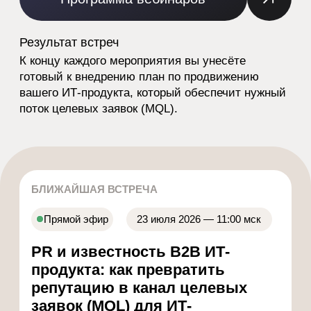
PR и известность В2В ИТ-
продукта: как превратить
репутацию в канал целевых
заявок (MQL) для ИТ-
продуктов с длинным циклом
сделки
Разберём, почему точечные
публикации и отзывы не приводят
клиентов и с чего начинать управление
репутацией (SERM) в Яндекс и Google.
Записаться на вебинар