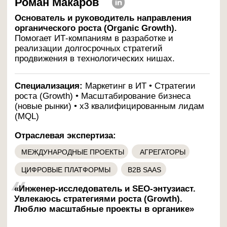
Софья Гордова
Руководитель отдела поискового
маркетинга в России и СНГ.
Команда Сони
сильна в продвижении ИТ-компаний по России
и СНГ, активно внедряет ИИ-агентов для
создания агрегатора корпоративных ИТ-
продуктов
Специализация:
Контент-стратегия • ИИ-
автоматизация • ИИ-агенты для контент-
маркетинга
Отраслевая экспертиза:
ФИНТЕХ
ТЕХНОЛОГИИ В ТУРИЗМЕ
ТЕХНОЛОГИИ В ОБРАЗОВАНИИ
ПРОДВИЖЕНИЕ СИСТЕМНЫХ ИНТЕГРАТОРОВ
«Системность ведёт к порядку, но только
творчество превращает порядок в прорыв»
Задать вопрос по вашему проекту →