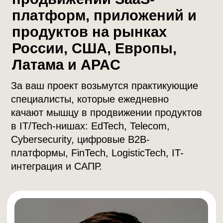
Денис Борисов
Руководитель группы международного
направления.
5 лет продвигает проекты за
рубежом. Бегло общается с клиентами на 3-х
языках (EN,ES,IT). Команда из 7 человек
Специализация:
Мультиязычное продвижение
• Контент-маркетинг для ИТ-проектов • Рост
через продукт (Product-Led Growth) • Стратегия
поискового маркетинга (SEO)
Отраслевая экспертиза:
B2B
ТЕЛЕКОМ