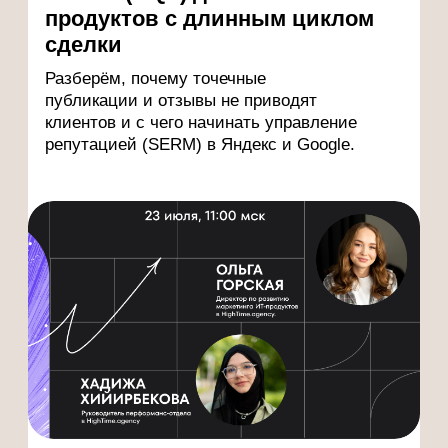
— Как выстроить систему управления
репутацией, которая приводит клиентов —
а не просто «присутствует» в сети.
— Почему «нас не знают» — это не задача
для разового PR-агентства, а системная
работа с измеримым результатом.
— Как управлять тем, что клиент видит по
брендовым, конкурентным и категорийным
запросам.
О ПРОГРАММЕ ВЕБИНАРОВ
12 встреч в год, длительностью 2 часа +
ответы на вопросы