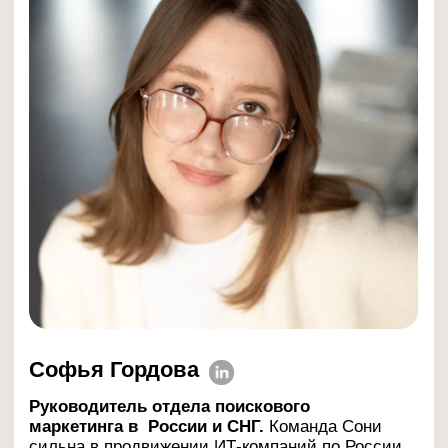
Смотреть в записи
19 марта 2026 — 11:00 мск
Стратегия маркетинга ИТ-
продукта: как руководителям
(CEO и CMO) выстроить
систему, независимую от одного
канала
Разберём итоги стратегии 25/26: что дало
кратный рост заявок в прошлом году, от чего
мы отказались и какие механики переносим
в 2026-й.