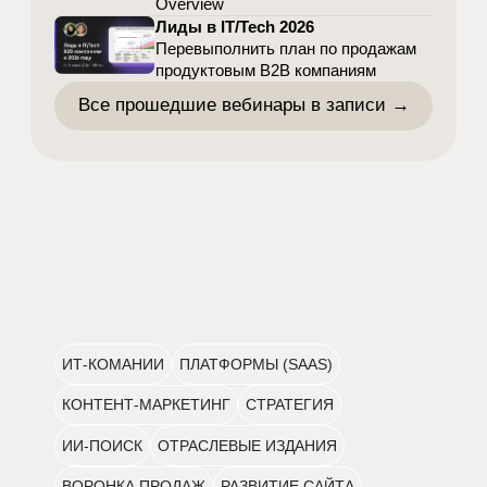
Оставить заявку на обучение
в академии маркетинга ИТ-продуктов
К концу курса у вас будет
детальный план маркетинговых
проектов на ближайшие 12
месяцев
, который вы сможете
внедрить сами или с подрядчиком
и обеспечить нужный поток
целевых заявок (MQL) и клиентов.
Вся теория подкреплена готовыми
фреймворками и шаблонами от
HighTime, а также кейсами наших
клиентов в ИТ-нишах.
Роман Макаров
Основатель & Head of Organic Growth
Помогает IT/Tech-компаниям в
разработке и реализации
долгосрочных стратегий