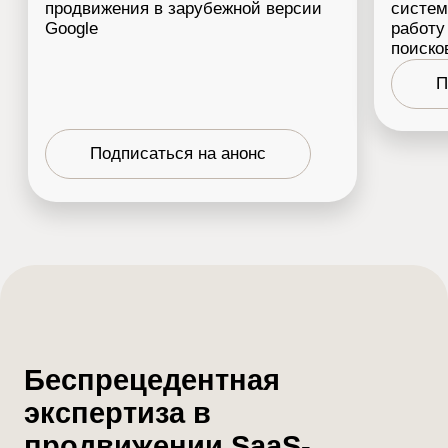
квалифицированных лидов (MQL) на проектах
клиентов. Развивает стандарты и контроль
качества через систему дашбордов
Специализация:
Стратегия поискового
маркетинга • Технологические ниши •
Управление проектными командами
Отраслевая экспертиза:
КОРПОРАТИВНЫЕ ПЛАТФОРМЫ
ФИНТЕХ
СИСТЕМНАЯ
ИНТЕГРАЦИЯ
ИНФОРМАЦИОННАЯ БЕЗОПАСНОСТЬ
«Настоящее качество рождается, где есть
свобода пробовать, право ошибаться и
дисциплина улучшать. Главная метрика
нашей команды — рост над собой»
Задать вопрос по вашему проекту →