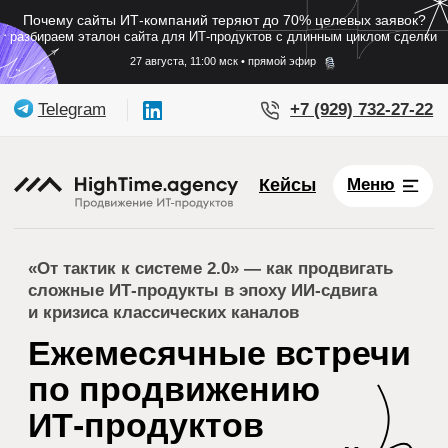
О нас
Карьера
Блог
Почему сайты ИТ-компаний теряют до 70% целевых заявок?
Контакты
разбираем эталон сайта для ИТ-продуктов с длинным циклом сделки
27 августа, 11:00 мск • прямой эфир
Telegram
+7 (929) 732-27-22
Кейсы
Меню
«От тактик к системе 2.0» — как продвигать
сложные ИТ-продукты в эпоху ИИ-сдвига
и кризиса классических каналов
Ежемесячные встречи
по продвижению
ИТ-продуктов
для руководителей
и маркетологов
«От тактик к системе 2.0»: Мышление