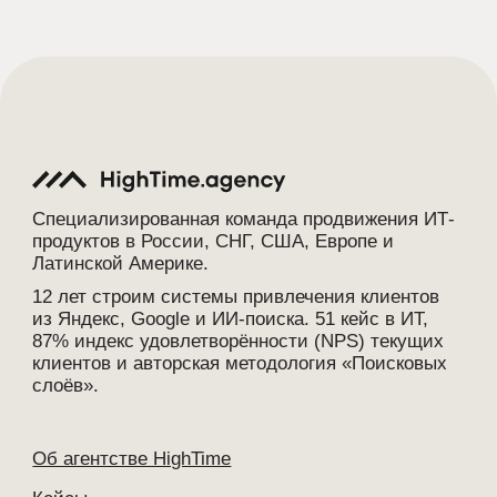
Об агентстве HighTime
Кейсы
Отзывы
Тарифы
Медиа о росте IT/Tech-продуктов
SEO Глоссарий
Карьера
Контакты и реквизиты
Пилотные проекты
Разовые ценные SEO и Growth-работы
SEO-стратегия
SEO-архитектура сайта
Технический аудит
Контент-стратегия (SEO)
SEO-оптимизация сайта