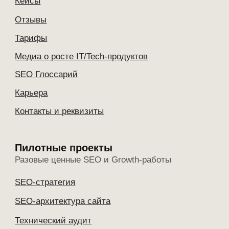
Продвижение на внешних
площадках
Комплексное продвижение
Ваша in-house SEO-команда
Мультиязычные сайты
IT/Tech-компании и SaaS
Продуктовые B2B компании
Бренд-медиа
Контент-маркетинг
E-Commerce
Programmatic SEO
Продвижение в AI (GEO)
Контекстная реклама (PPC)
Управление репутацией (SERM)
Продвижение в США и Европе
Продвижение в Франции