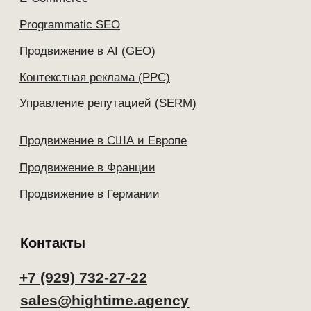
© Copyright 2026 ООО «Агентство ХайТайм».
Все права защищены
Брендинг, дизайн и разработка сайта:
Анастасия Свеженцева
Просматривая страницы данного интернет-сайта вы
принимаете
политику конфиденциальности.
|
Согласие на
обработку персональных данных
|
Согласие на рекламную и
информационную рассылку
|
Политика использования
Cookies