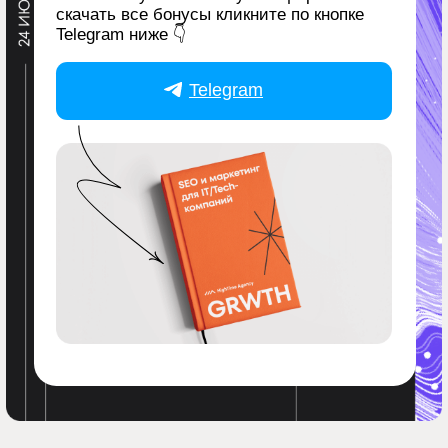
Специализированная команда продвижения ИТ-
продуктов в России, СНГ, США, Европе и
Латинской Америке.
12 лет строим системы привлечения клиентов
из Яндекс, Google и ИИ-поиска. 51 кейс в ИТ,
87% индекс удовлетворённости (NPS) текущих
клиентов и авторская методология «Поисковых
слоёв».