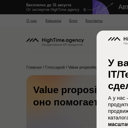
Бесплатно до 31 августа
Ав
От экспертов HighTime.agency
О нас
Карьера
Блог
Контакты
У в
Главная
/
Глоссарий
/ Value proposition
IT/
сде
Value proposition – 
А у нас
оно помогает ваше
продукт
продвиж
каталог
масшта