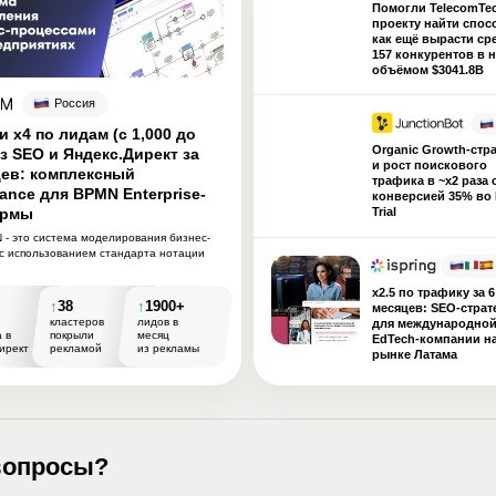
Помогли TelecomTe
е, они имеют совершенно разные значения.
проекту найти спос
как ещё вырасти ср
157 конкурентов в 
объёмом $3041.8B
 бренда (Brand Positioning
Россия
ительное утверждение, отражающее
 х4 по лидам (с 1,000 до
 Наследие, которое бренд хочет
Organic Growth-стр
из SEO и Яндекс.Директ за
и рост поискового
цев: комплексный
трафика в ~x2 раза 
ance для BPMN Enterprise-
конверсией 35% во 
 Proposition)
– фокусируется на
ормы
Trial
 - это система моделирования бизнес-
то-либо клиенту, а не на глобальной
 с использованием стандарта нотации
о позиционировании создается на основе
x2.5 по трафику за 6
 глубже отразить сущность вашего
↑
38
↑
1900+
месяцев: SEO-страт
кластеров
лидов в
для международной
 в
покрыли
месяц
EdTech-компании н
ирект
рекламой
из рекламы
рынке Латама
s Миссия компании
-за это между ними возникает путаница.
вопросы?
ет иметь чётко сформулированную