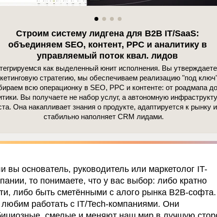
ь нужную аудиторию.
Строим систему лидгена для B2B IT/SaaS:
объединяем SEO, контент, PPC и аналитику в
управляемый поток квал. лидов
евод статьи
"Value Proposition"
от Britt
тегрируемся как выделенный юнит исполнения. Вы утверждаете
нт-стратега Superneat Marketing.
кетинговую стратегию, мы обеспечиваем реализацию "под ключ"
бираем всю операционку в SEO, PPC и контенте: от роадмапа д
я ценностное предложение от
итики. Вы получаете не набор услуг, а автономную инфраструкт
а, а также как оно формируется на
ста. Она накапливает знания о продукте, адаптируется к рынку и
стабильно наполняет CRM лидами.
и вы основатель, руководитель или маркетолог IT-
я
пании, то понимаете, что у вас выбор: либо кратно
ионирование бренда
ти, либо быть сметёнными с алого рынка B2B-софта.
я компании
любим работать с IT/Tech-компаниями. Они
ия, которые внушают доверие
ициозные, смелые и меняют наш мир в лучшую стор