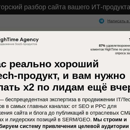
торский разбор сайта вашего ИТ-продукт
Написать в
Услуги
Кейсы
Отзывы
Тарифы
87%
удовлетвороенн
клиентов HighTime по рез
опроса за
ас реально хороший
Tech-продукт, и вам нужно
лать х2 по лидам ещё вче
что это и как
 — беспрецедентная экспертиза в продвижении IT/Tec
му бизнесу
ов в самых главных каналах: от SEO и PPC для
ения сайта и блога до публикаций в отраслевых СМИ
ах и лидерских позиций в SERM/GEO.
Мы строим и
бируем систему привлечения целевой аудитории