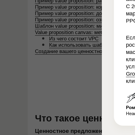
Пример value proposition: расширение о
С 2
Пример value proposition: коротко, ярко и
Пример value proposition: доставка с отл
мар
Пример value proposition: озвучивание це
PPC
Шаблон value proposition: миссия контент
Value proposition canvas: методология и 
Есл
Из чего состоит VPC
рос
Как использовать шаблон value prop
Создание вашего ценностного предложен
мас
кли
усл
Gro
кли
Ром
Head
Что такое ценностно
Ценностное предложение (ЦП)
– эт