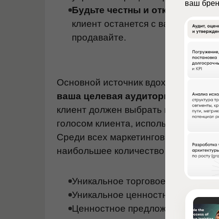
ваш бренд
Будьте честны и открыты.
Это у
клиент останется с вами надолго
продавайте.
Основной источник вдохновения дл
ваша целевая аудитория.
Оно долж
клиент должен выбрать вас, а не ко
голосом клиента, использовать пон
Среди всех маркетинговых заявлен
наибольшее количество синонимов, 
Уникальное торговое предложени
Уникальное ценностное предлож
Ценностное предложение для кл