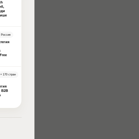
ch
об,
еди
нише
Россия
атегия
с
Free
+ 170 стран
егия
 B2B
а