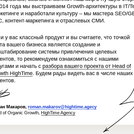
сновной миссии
014 года мы выстраиваем Growth-архитектуры в IT/T
 мощно
ичием
кетинге и наработали культуру – мы мастера SEO/G
нности
, контент-маркетинга и отраслевых СМИ.
а
шаблон
и у вас классный продукт и вы считаете, что точкой
та вашего бизнеса является создание и
osition canvas
ия
штабирование системы привлечения целевых
ентов, то рекомендуем ознакомиться с нашими
угами и начать с
разбора вашего проекта от Head of
wth HighTime
. Будем рады видеть вас в числе наших
ентов.
ан Макаров,
roman.makarov@hightime.agecy
 of Organic Growth,
HighTime Agency
е предложение?
о лаконичное заявление, которое