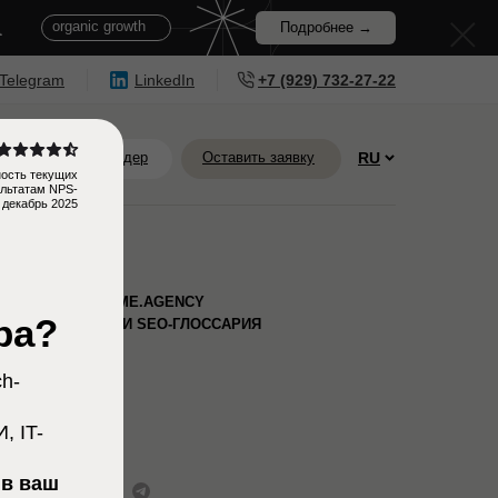
Telegram
а
organic growth
Подробнее →
 Telegram
LinkedIn
+7 (929) 732-27-22
Пригласить в тендер
Оставить заявку
RU
ость текущих
ультатам NPS-
 декабрь 2025
ЭКСПЕРТ HIGHTIME.AGENCY
ра?
И АВТОР РУБРИКИ SEO-ГЛОССАРИЯ
h-
, IT-
 в ваш
Ольга Горская