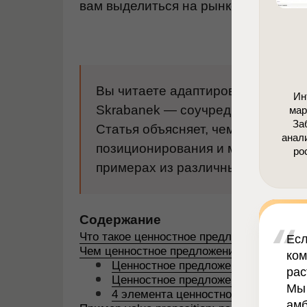
вам выделиться на рынке и привлеч
Вы читаете адаптированный пер
Ин
Skrabanek — соучредителя и конте
мар
За
Статья объясняет, чем отличаетс
анал
позиционирования и миссии бренд
ро
примерах из различных сфер.
Содержание
Что такое ценностное предложение?
Есл
Чем ценностное предложение не являетс
ком
Ценностное предложение vs Позиц
рас
Ценностное предложение vs Мисси
Мы 
4 элемента ценностного предложен
амб