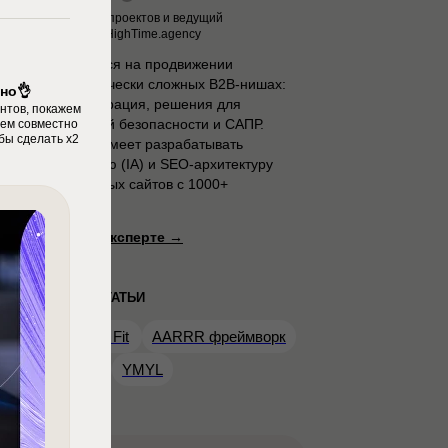
Руководитель SEO-проектов и ведущий
SEO-специалист в HighTime.agency
Специализируется на продвижении
проектов в технически сложных B2B-нишах:
но👌
системная интеграция, решения для
ентов, покажем
информационной безопасности и САПР.
тем совместно
бы сделать x2
Команда Ольги умеет разрабатывать
информационную (IA) и SEO-архитектуру
для корпоративных сайтов с 1000+
страниц.
Подробнее об эксперте →
ПОПУЛЯРНЫЕ СТАТЬИ
Product-Market Fit
AARRR фреймворк
Линкбилдинг
YMYL