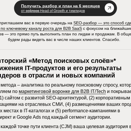
иобрести продукт или услугу этой
Получить разбор и план на 6 месяцев
от
сейлзов
Head of Growth и тимлидов
д выполнит обещание и какую пользу
объясняет, что делает его особенным и
 приглашаем вас в первую очередь на
SEO-разбор — это способ сд
 по ключевому каналу роста для B2B SaaS
с фокусом на ближайши
ев — это прямо путь выполнить план по лидам и продажам. В общ
ожения:
будем рады видеть вас в числе наших клиентов. Спасибо.
амеков.
У ваших клиентов нет времени
вторский «Метод поисковых слоёв»*
улировки;
ижения IT-продуктов и его результаты
аше сообщение должно отражать
идеров в отрасли и новых компаний
ное, а не создавать невыполнимые
 метода – аналитика по реальному поисковому спросу, кот
еляем по
маркетинговой воронке для B2B IT/Tech
и покрыва
ативы всегда рядом, и клиент может
(1) сайтом с развитой SEO-архитектурой, (2) корпоративным
угих;
икациями на отраслевых СМИ, (4) размещениями ваших про
 местах в IT-каталогах и (5) performance-кампаниями в
 на насущные потребности клиента.
ирект и Google Ads под каждый сегмент аудитории.
ение сильнее конкурентов, чтобы
в каждой точке пути клиента (CJM) ваша целевая аудитория 
ения о покупке;