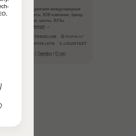
ech-
С 2011 года продвигаем международные
EO,
SaaS/Tech-проекты, B2B-компании, бренд-
медиа, агентства, школы, ВУЗы.
Подробнее о команде
→
Кейсы
|
Отзывы
|
Тарифы
|
О нас