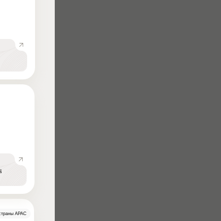
ц
страны APAC