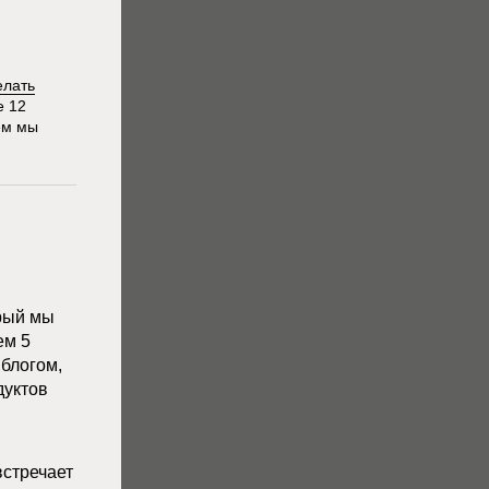
елать
е 12
ем мы
орый мы
ем 5
 блогом,
дуктов
встречает