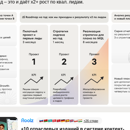
 – это и даёт x2+ рост по квал. лидам.
крепляет доверие к вашему бренду, и
 после первой сделки. Служите, а не
я вашего ценностного предложения –
это
но кратко отвечать на вопрос: "Почему
нкурентов?" При этом важно говорить
ятные и близкие ему формулировки.
ий, ценностные предложения имеют
таких как:
е (УТП);
ение (УЦП);
+26 стран
иента;
+10 отраслевых изданий в системе контент-