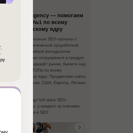
О НАС
HighTime.agency — помогаем
достигать №1 по всему
семантическому ядру
Любим амбициозные SEO-проекты с
большой аналитической проработкой.
.
Работаем по гибкой методологии
о
SCRUM. Глубоко погружаемся в продукт,
уру
тематику и ландшафт рынка, бьемся над
достижением ТОПа по всему
семантическому ядру. Продвигаем сайты
на рынках России, США, Европы, Латама
и APAC.
Проекты ведут full-stack SEO-
специалисты:
у каждого за плечами
20+ проектов в SEO
ону.